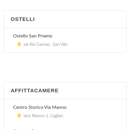
Alla Pensione Vittoria
via Roma 75, Cagliari
OSTELLI
Altura
Ostello San Priamo
viale Matteotti , Villasimius
via Rio Cannas , San Vito
Apart - Hotel
località Campulongo , Villasimius
Argentina
AFFITTACAMERE
via Piemonte 22, Assemini
Atahotel
Centro Storico Via Manno
località Tanca Elmas , Villasimius
vico Manno 1, Cagliari