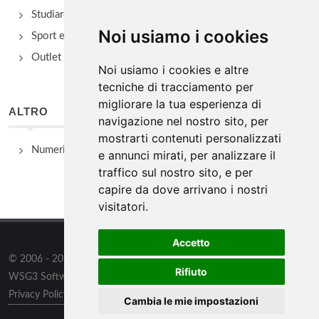
Studiare
Noi usiamo i cookies
Sport e Benessere
Outlet e spacci aziendali
Noi usiamo i cookies e altre
tecniche di tracciamento per
migliorare la tua esperienza di
ALTRO
navigazione nel nostro sito, per
mostrarti contenuti personalizzati
Numeri Utili
e annunci mirati, per analizzare il
traffico sul nostro sito, e per
capire da dove arrivano i nostri
visitatori.
Accetto
© 2006 - 2026
WSG3 STUDIO
tutti i diritti riservati. Powered by
Rifiuto
WSG3 Software
Privacy Policy
/
Preferenze sui Cookies
Cambia le mie impostazioni
Informazioni
/
Contatti
/
Sitemap