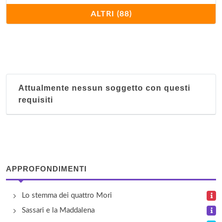
Ary
ALTRI (88)
via Roma 93, Cagliari
Bea
località Case Sparse , Pula
Attualmente nessun soggetto con questi
Bellini
requisiti
via Bellini 21, Cagliari
Boungaville
via dei Tritoni 8, Cagliari
APPROFONDIMENTI
Casa Emanuela
via Isole Tremiti 3, Cagliari
Lo stemma dei quattro Mori
Sassari e la Maddalena
Casa Felice