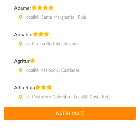
Abamar
località Santa Margherita , Pula
Abbablu
via Piscina Bertula , Solanas
Agritur
località Maloccu , Castiadas
Alba Ruja
via Cristoforo Colombo - Località Costa Rei ,
Muravera
ALTRI (127)
Albaruja
via Colombo - Costa Rei , Muravera