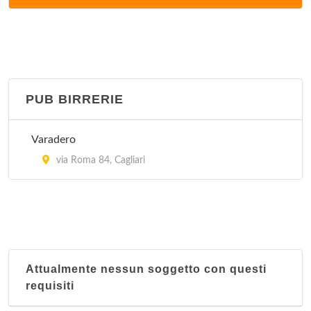
Calamosca
viale Calamosca 50, Cagliari
Cavalluccio marino
lungomare Del Poetto 236, Cagliari
PUB BIRRERIE
Crazy bull
Varadero
via Montecassino , Cagliari
via Roma 84, Cagliari
Da Fabio
viale Sardegna 90, Cagliari
Da Tarcisio
via Giovanni Pascoli 13/15, Cagliari
Attualmente nessun soggetto con questi
requisiti
Due archi