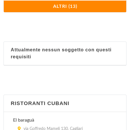
Hong Kong
ALTRI (13)
viale Armando Diaz 91, Cagliari
Il Mandarino
via Enrico Pessina 8, Cagliari
Attualmente nessun soggetto con questi
Il Paradiso
requisiti
via Roma 193, Cagliari
La Muraglia
via San Benedetto 39/41, Cagliari
La Pagoda
RISTORANTI CUBANI
via Camillo Benso Cavour 17, Cagliari
El baraguà
Oriente
via Goffredo Mameli 130, Cagliari