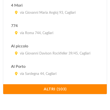
4 Mori
via Giovanni Maria Angioj 93, Cagliari
774
via Roma 744, Cagliari
Al piccolo
via Giovanni Davison Rockfeller 39/45, Cagliari
Al Porto
via Sardegna 44, Cagliari
Al solito posto
ALTRI (103)
piazza Di San Giacomo 2, Cagliari
Ampurias