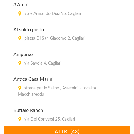
3 Archi
Dolmen
viale Armando Diaz 95, Cagliari
viale Sant'Avendrace 218, Cagliari
Al solito posto
Due archi
piazza Di San Giacomo 2, Cagliari
via Napoli 38, Cagliari
Ampurias
Gennargentu
via Savoia 4, Cagliari
via Sardegna 60/c, Cagliari
Antica Casa Marini
strada per le Saline , Assemini - Località
Macchiareddu
Buffalo Ranch
via Dei Conversi 25, Cagliari
ALTRI (43)