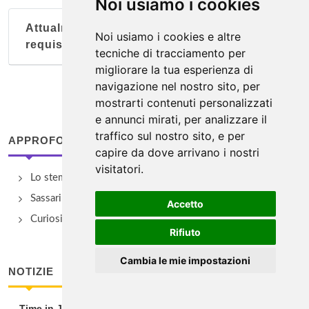
Noi usiamo i cookies
Attualmente nessun soggetto con questi
Noi usiamo i cookies e altre
requisiti
tecniche di tracciamento per
migliorare la tua esperienza di
navigazione nel nostro sito, per
mostrarti contenuti personalizzati
e annunci mirati, per analizzare il
traffico sul nostro sito, e per
APPROFONDIMENTI
capire da dove arrivano i nostri
visitatori.
Lo stemma dei quattro Mori
Sassari e la Maddalena
Accetto
Curiosità cagliaritane
Rifiuto
Cambia le mie impostazioni
NOTIZIE
Time in Jazz 2026 nel nord Sardegna