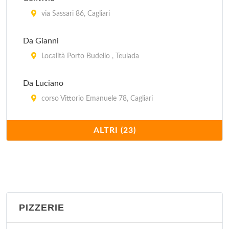
via Sassari 86, Cagliari
Da Gianni
Località Porto Budello , Teulada
Da Luciano
corso Vittorio Emanuele 78, Cagliari
Da Serafino
ALTRI (23)
via Lepanto 6, Cagliari
Da Tarcisio
via Giovanni Pascoli 13/15, Cagliari
PIZZERIE
Deidda
via Sardegna 100, Cagliari