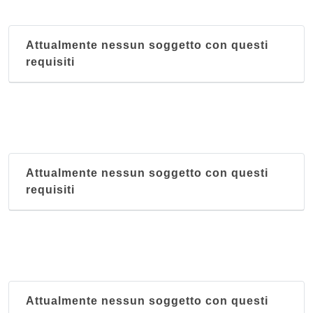
via Savoia 4, Cagliari
Attualmente nessun soggetto con questi
Antica Casa Marini
requisiti
strada per le Saline , Assemini - Località
Macchiareddu
Arissa
via Eleonora D'Arborea 29, Cagliari
Attualmente nessun soggetto con questi
Balena
requisiti
viale Santa Gilla 125, Cagliari
Bassu
viale Monastir 117, Cagliari
Attualmente nessun soggetto con questi