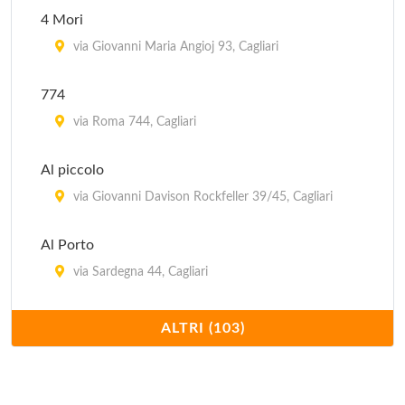
4 Mori
via Giovanni Maria Angioj 93, Cagliari
774
via Roma 744, Cagliari
Al piccolo
via Giovanni Davison Rockfeller 39/45, Cagliari
Al Porto
via Sardegna 44, Cagliari
Al solito posto
ALTRI (103)
piazza Di San Giacomo 2, Cagliari
Ampurias