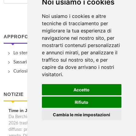
Noi usiamo i cookies
Noi usiamo i cookies e altre
tecniche di tracciamento per
migliorare la tua esperienza di
APPROFONDIMENTI
navigazione nel nostro sito, per
mostrarti contenuti personalizzati
e annunci mirati, per analizzare il
Lo stemma dei quattro Mori
traffico sul nostro sito, e per
Sassari e la Maddalena
capire da dove arrivano i nostri
Curiosità cagliaritane
visitatori.
Accetto
NOTIZIE
Rifiuto
Time in Jazz 2026 nel nord Sardegna
Cambia le mie impostazioni
Da Berchidda fino a 15 centri del nord Sardegna, Time in Jazz
2026 trasforma piazze, chiese, pinete e spiagge in un teatro
diffuso: prologo dal 19 al 21 giugno e seconda parte dall'8 al 16