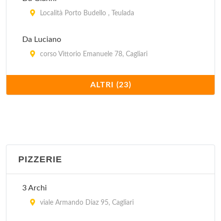
Località Porto Budello , Teulada
Da Luciano
corso Vittorio Emanuele 78, Cagliari
Da Serafino
ALTRI (23)
via Lepanto 6, Cagliari
Da Tarcisio
via Giovanni Pascoli 13/15, Cagliari
PIZZERIE
Deidda
via Sardegna 100, Cagliari
3 Archi
Dolmen
viale Armando Diaz 95, Cagliari
viale Sant'Avendrace 218, Cagliari