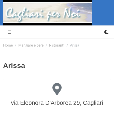
Home
Mangiare e bere
Ristoranti
Arissa
Arissa
via Eleonora D'Arborea 29, Cagliari