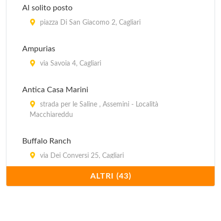
Al solito posto
Due archi
piazza Di San Giacomo 2, Cagliari
via Napoli 38, Cagliari
Ampurias
Gennargentu
via Savoia 4, Cagliari
via Sardegna 60/c, Cagliari
Antica Casa Marini
strada per le Saline , Assemini - Località
Macchiareddu
Buffalo Ranch
via Dei Conversi 25, Cagliari
ALTRI (43)
Calamosca
viale Calamosca 50, Cagliari