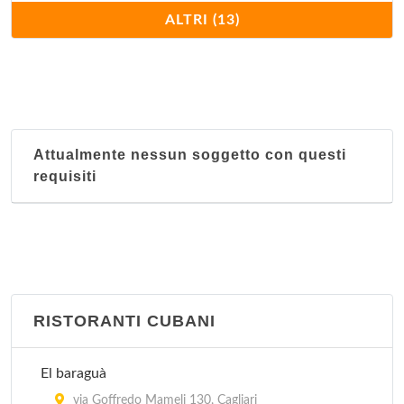
Hong Kong
ALTRI (13)
viale Armando Diaz 91, Cagliari
Il Mandarino
via Enrico Pessina 8, Cagliari
Attualmente nessun soggetto con questi
Il Paradiso
requisiti
via Roma 193, Cagliari
La Muraglia
via San Benedetto 39/41, Cagliari
La Pagoda
RISTORANTI CUBANI
via Camillo Benso Cavour 17, Cagliari
El baraguà
Oriente
via Goffredo Mameli 130, Cagliari