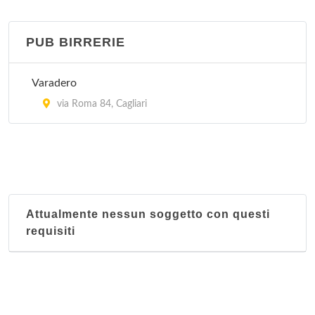
Cavalluccio marino
lungomare Del Poetto 236, Cagliari
PUB BIRRERIE
Crazy bull
Varadero
via Montecassino , Cagliari
via Roma 84, Cagliari
Da Fabio
viale Sardegna 90, Cagliari
Da Tarcisio
via Giovanni Pascoli 13/15, Cagliari
Attualmente nessun soggetto con questi
requisiti
Due archi
via Napoli 38, Cagliari