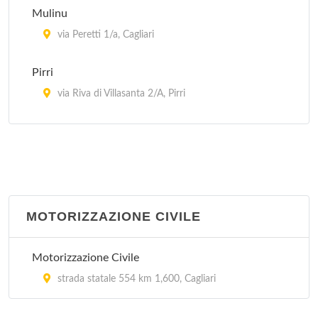
Mulinu
via Peretti 1/a, Cagliari
Pirri
via Riva di Villasanta 2/A, Pirri
Quartu Sant'Elena
via Turati 4/d, Quartu Sant'Elena
Sant'Elia
via Alziator 8, Cagliari
MOTORIZZAZIONE CIVILE
Motorizzazione Civile
strada statale 554 km 1,600, Cagliari