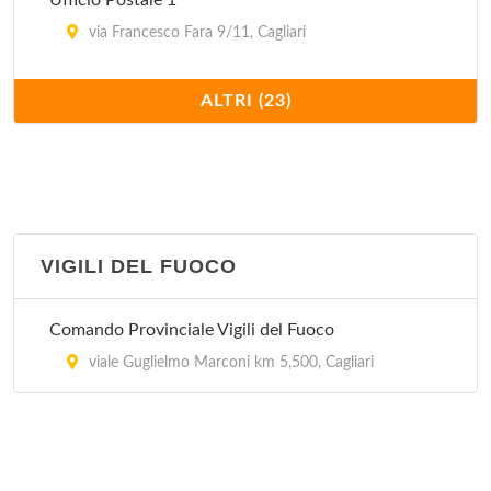
Ufficio Postale 1
via Francesco Fara 9/11, Cagliari
Ufficio Postale 10
ALTRI (23)
via San Benedetto 57/A, Cagliari
Ufficio Postale 11
via Basilicata 51/53, Cagliari
VIGILI DEL FUOCO
Ufficio Postale 12
via Castiglione 29, Cagliari
Comando Provinciale Vigili del Fuoco
Ufficio Postale 13
viale Guglielmo Marconi km 5,500, Cagliari
via Zagabria 50/52, Cagliari
Ufficio Postale 14
via Dolianova , Cagliari