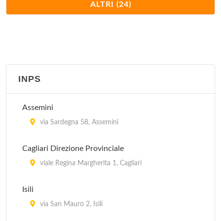
Guardia Medica - Decimomannu
ALTRI (24)
via Stazione , Decimomannu
Guardia Medica - Decimoputzu
piazza San Giorgio , Decimoputzu
INPS
Guardia Medica - Dolianova
piazza Europa 1, Dolianova
Assemini
Guardia Medica - Elmas
via Sardegna 58, Assemini
via Gillacquas 2, Elmas
Cagliari Direzione Provinciale
Guardia Medica - Monastir
viale Regina Margherita 1, Cagliari
via Udine 2, Monastir
Isili
Guardia Medica - Muravera
via San Mauro 2, Isili
viale Rinascita , Muravera