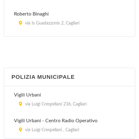
Roberto Binaghi
via Is Guadazzonis 2, Cagliari
San Giovanni di Dio
via ospedale 46, Cagliari
Santissima Trinità
via Is Mirrionis 92, Cagliari
POLIZIA MUNICIPALE
Vigili Urbani
via Luigi Crespellani 236, Cagliari
Vigili Urbani - Centro Radio Operativo
via Luigi Crespellani , Cagliari