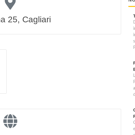
a 25, Cagliari
i
F
P
a
d
C