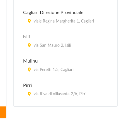
Cagliari Direzione Provinciale
viale Regina Margherita 1, Cagliari
Isili
via San Mauro 2, Isili
Mulinu
via Peretti 1/a, Cagliari
Pirri
via Riva di Villasanta 2/A, Pirri
Quartu Sant'Elena
via Turati 4/d, Quartu Sant'Elena