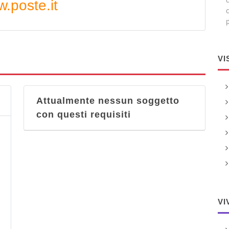
.poste.it
p
VI
Attualmente nessun soggetto
con questi requisiti
VI