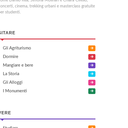
come Danilo Rea, Simona Molinari e Chiara Civello,
concerti, cinema, trekking urbani e masterclass gratuite
er studenti.
SITARE
Gli Agriturismo
Dormire
Mangiare e bere
La Storia
Gli Alloggi
I Monumenti
VERE