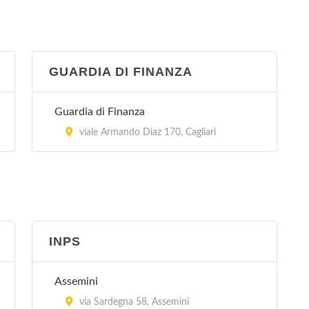
Clinica Villa Verde
via Luigi Merello 76/b, Cagliari
GUARDIA DI FINANZA
Guardia di Finanza
viale Armando Diaz 170, Cagliari
INPS
Assemini
via Sardegna 58, Assemini