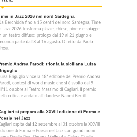
Time in Jazz 2026 nel nord Sardegna
Da Berchidda fino a 15 centri del nord Sardegna, Time
in Jazz 2026 trasforma piazze, chiese, pinete e spiagge
n un teatro diffuso: prologo dal 19 al 21 giugno e
seconda parte dall'8 al 16 agosto. Diretto da Paolo
resu.
Premio Andrea Parodi: trionfa la siciliana Luisa
Briguglio
Luisa Briguglio vince la 18ª edizione del Premio Andrea
arodi, contest di world music che si è svolto dal 9
ll'11 ottobre al Teatro Massimo di Cagliari. Il premio
ella critica è andato all'irlandese Naomi Berrill.
Cagliari si prepara alla XXVIII edizione di Forma e
Poesia nel Jazz
agliari ospita dal 12 settembre al 31 ottobre la XXVIII
edizione di Forma e Poesia nel Jazz con grandi nomi