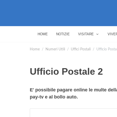
HOME
NOTIZIE
VISITARE
VIVE
Home
Numeri Utili
Uffici Postali
Ufficio Posta
Ufficio Postale 2
E' possibile pagare online le multe della 
pay-tv e al bollo auto.