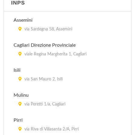
INPS
Guardia Medica - Dolianova
piazza Europa 1, Dolianova
Assemini
Guardia Medica - Elmas
via Sardegna 58, Assemini
via Gillacquas 2, Elmas
Cagliari Direzione Provinciale
Guardia Medica - Monastir
viale Regina Margherita 1, Cagliari
via Udine 2, Monastir
Isili
Guardia Medica - Muravera
via San Mauro 2, Isili
viale Rinascita , Muravera
Mulinu
via Peretti 1/a, Cagliari
Pirri
via Riva di Villasanta 2/A, Pirri