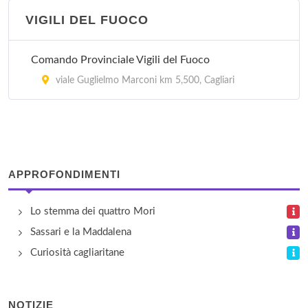
VIGILI DEL FUOCO
Ufficio Postale 12
via Castiglione 29, Cagliari
Comando Provinciale Vigili del Fuoco
Ufficio Postale 13
viale Guglielmo Marconi km 5,500, Cagliari
via Zagabria 50/52, Cagliari
Ufficio Postale 14
via Dolianova , Cagliari
APPROFONDIMENTI
Ufficio Postale 2
Lo stemma dei quattro Mori
via Roma 25, Cagliari
Sassari e la Maddalena
Curiosità cagliaritane
NOTIZIE