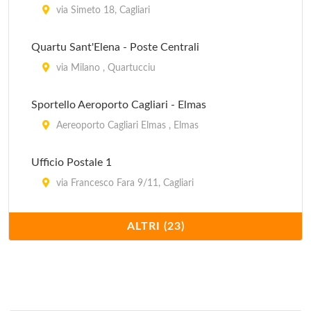
via Simeto 18, Cagliari
Quartu Sant'Elena - Poste Centrali
via Milano , Quartucciu
Sportello Aeroporto Cagliari - Elmas
Aereoporto Cagliari Elmas , Elmas
Ufficio Postale 1
via Francesco Fara 9/11, Cagliari
Ufficio Postale 10
ALTRI (23)
via San Benedetto 57/A, Cagliari
Ufficio Postale 11
via Basilicata 51/53, Cagliari