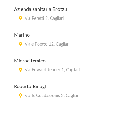
Azienda sanitaria Brotzu
via Peretti 2, Cagliari
Marino
viale Poetto 12, Cagliari
Microcitemico
via Edward Jenner 1, Cagliari
Roberto Binaghi
via Is Guadazzonis 2, Cagliari
San Giovanni di Dio
via ospedale 46, Cagliari
Santissima Trinità