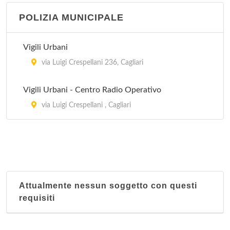
via Is Mirrionis 92, Cagliari
POLIZIA MUNICIPALE
Vigili Urbani
via Luigi Crespellani 236, Cagliari
Vigili Urbani - Centro Radio Operativo
via Luigi Crespellani , Cagliari
Attualmente nessun soggetto con questi
requisiti