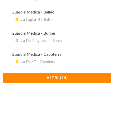
Guardia Medica - Ballao
via Cagliari 47, Ballao
Guardia Medica - Burcei
via Del Progresso 4, Burcei
Guardia Medica - Capoterra
via Diaz 71, Capoterra
Guardia Medica - Decimomannu
ALTRI (24)
via Stazione , Decimomannu
Guardia Medica - Decimoputzu
piazza San Giorgio , Decimoputzu