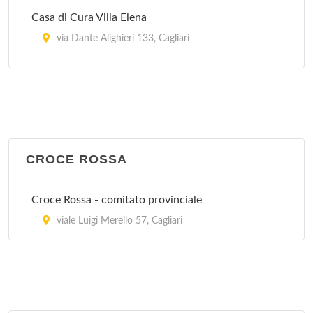
Casa di Cura Villa Elena
via Dante Alighieri 133, Cagliari
Clinica Villa Verde
via Luigi Merello 76/b, Cagliari
CROCE ROSSA
Croce Rossa - comitato provinciale
viale Luigi Merello 57, Cagliari