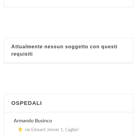
Quartu Sant'Elena
via Turati 4/d, Quartu Sant'Elena
Sant'Elia
via Alziator 8, Cagliari
Attualmente nessun soggetto con questi
requisiti
OSPEDALI
Armando Businco
via Edward Jenner 1, Cagliari