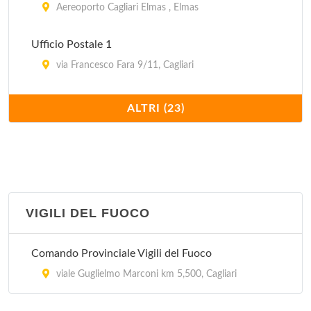
Aereoporto Cagliari Elmas , Elmas
Ufficio Postale 1
via Francesco Fara 9/11, Cagliari
Ufficio Postale 10
ALTRI (23)
via San Benedetto 57/A, Cagliari
Ufficio Postale 11
via Basilicata 51/53, Cagliari
VIGILI DEL FUOCO
Ufficio Postale 12
via Castiglione 29, Cagliari
Comando Provinciale Vigili del Fuoco
Ufficio Postale 13
viale Guglielmo Marconi km 5,500, Cagliari
via Zagabria 50/52, Cagliari