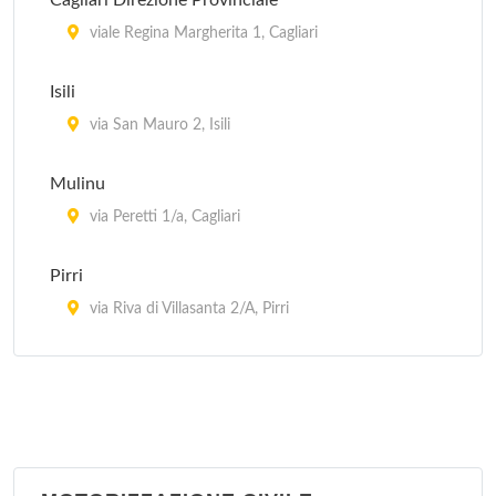
Cagliari Direzione Provinciale
Guardia Medica - Monastir
viale Regina Margherita 1, Cagliari
via Udine 2, Monastir
Isili
Guardia Medica - Muravera
via San Mauro 2, Isili
viale Rinascita , Muravera
Mulinu
via Peretti 1/a, Cagliari
Pirri
via Riva di Villasanta 2/A, Pirri
Quartu Sant'Elena
via Turati 4/d, Quartu Sant'Elena
Sant'Elia
via Alziator 8, Cagliari