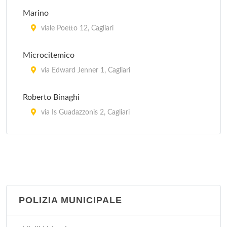
Marino
viale Poetto 12, Cagliari
Microcitemico
via Edward Jenner 1, Cagliari
Roberto Binaghi
via Is Guadazzonis 2, Cagliari
San Giovanni di Dio
via ospedale 46, Cagliari
Santissima Trinità
via Is Mirrionis 92, Cagliari
POLIZIA MUNICIPALE