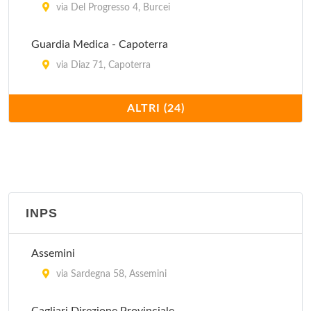
via Del Progresso 4, Burcei
Guardia Medica - Capoterra
via Diaz 71, Capoterra
Guardia Medica - Decimomannu
ALTRI (24)
via Stazione , Decimomannu
Guardia Medica - Decimoputzu
piazza San Giorgio , Decimoputzu
INPS
Guardia Medica - Dolianova
piazza Europa 1, Dolianova
Assemini
Guardia Medica - Elmas
via Sardegna 58, Assemini
via Gillacquas 2, Elmas